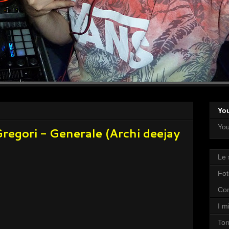
Yo
You
regori - Generale (Archi deejay
Le 
Fot
Con
I mi
Tor