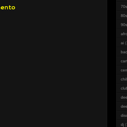
mento
70
80
90
afr
ai
(
bac
car
cen
chil
clu
dee
de
dis
dj
(