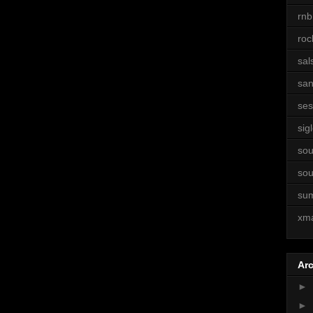
rnb
roc
sal
sa
ses
sigl
sou
sou
su
xm
Arc
►
►