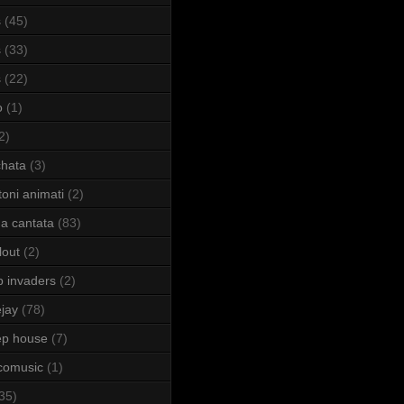
s
(45)
s
(33)
s
(22)
o
(1)
2)
hata
(3)
toni animati
(2)
a cantata
(83)
lout
(2)
b invaders
(2)
jay
(78)
ep house
(7)
comusic
(1)
35)