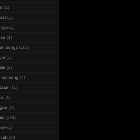
et
(2)
mat
(1)
 hop
(1)
use
(1)
lian songs
(105)
vie
(1)
ale
(2)
ginal song
(4)
zzami
(1)
io
(4)
ggae
(4)
ix
(134)
iew
(2)
ival
(69)