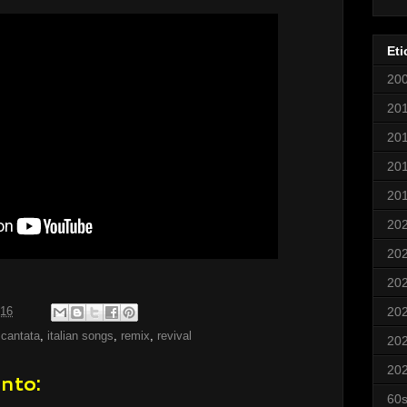
Eti
20
20
20
20
20
20
20
20
20
:16
 cantata
,
italian songs
,
remix
,
revival
20
20
nto:
60