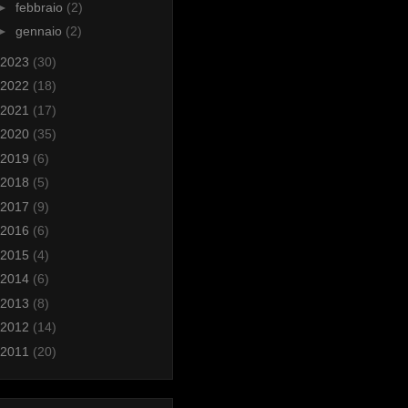
►
febbraio
(2)
►
gennaio
(2)
2023
(30)
2022
(18)
2021
(17)
2020
(35)
2019
(6)
2018
(5)
2017
(9)
2016
(6)
2015
(4)
2014
(6)
2013
(8)
2012
(14)
2011
(20)