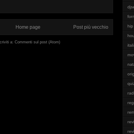
djs
for
hip
Home page
Post più vecchio
ho
criviti a:
Commenti sul post (Atom)
ita
mo
nat
ori
qui
rad
re
rem
rev
rev