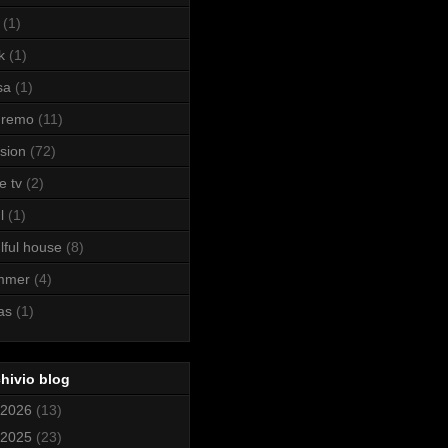
(1)
k
(1)
sa
(1)
nremo
(11)
sion
(72)
e tv
(2)
l
(1)
lful house
(8)
mmer
(4)
as
(1)
hivio blog
2026
(13)
2025
(23)