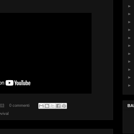
►
►
►
►
►
►
►
►
►
►
►
BA
:03
0 commenti
evival