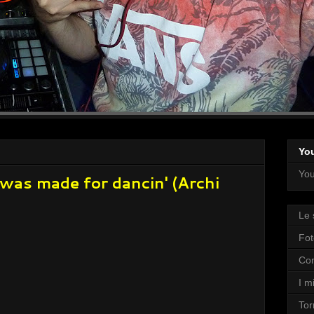
Yo
You
I was made for dancin' (Archi
Le 
Fot
Con
I mi
Tor