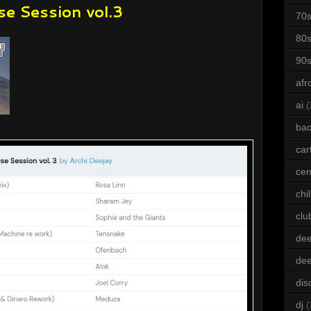
e Session vol.3
70
80
90
afr
ai
(
bac
car
cen
chil
clu
dee
de
dis
dj
(