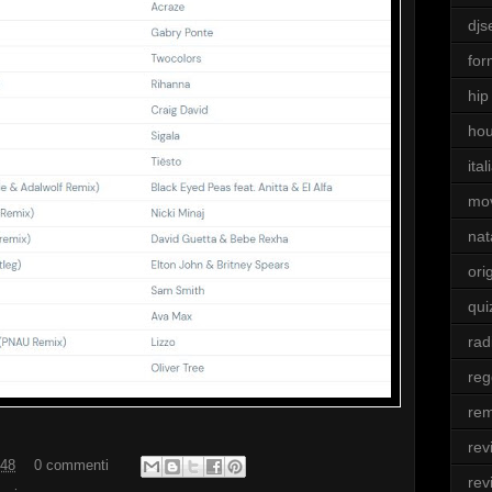
djs
for
hip
ho
ita
mo
nat
ori
qui
rad
re
rem
rev
:48
0 commenti
rev