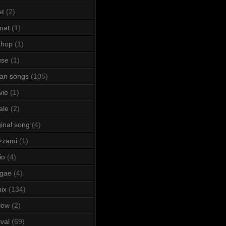
et
(2)
mat
(1)
 hop
(1)
use
(1)
lian songs
(105)
vie
(1)
ale
(2)
ginal song
(4)
zzami
(1)
io
(4)
ggae
(4)
ix
(134)
iew
(2)
ival
(69)