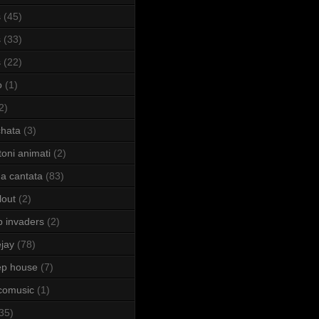
s
(45)
s
(33)
s
(22)
o
(1)
2)
hata
(3)
toni animati
(2)
a cantata
(83)
lout
(2)
b invaders
(2)
jay
(78)
ep house
(7)
comusic
(1)
35)