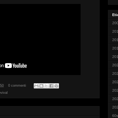
Eti
20
20
20
20
20
20
20
20
:50
0 commenti
20
evival
20
20
60