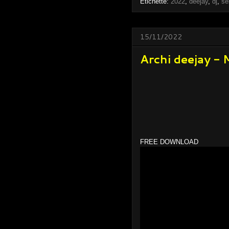
Etichette:
2022
,
deejay
,
dj
,
se
15/11/2022
Archi deejay - 
FREE DOWNLOAD