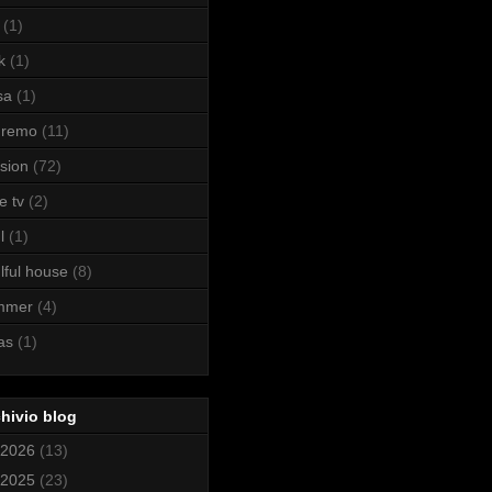
(1)
k
(1)
sa
(1)
nremo
(11)
sion
(72)
e tv
(2)
l
(1)
lful house
(8)
mmer
(4)
as
(1)
hivio blog
2026
(13)
2025
(23)