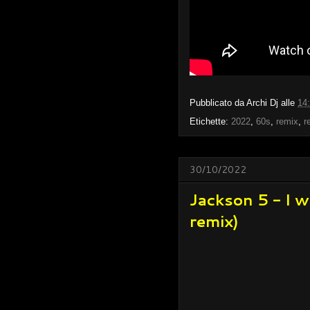
Pubblicato da
Archi Dj
alle
14
Etichette:
2022
,
60s
,
remix
,
r
30/10/2022
Jackson 5 - I w
remix)