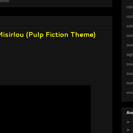
ssion
rnb
roc
sal
Misirlou (Pulp Fiction Theme)
sa
ses
sigl
sou
sou
su
xm
Arc
►
►