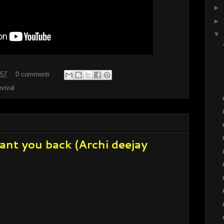
►
►
▼
:57
0 commenti
evival
ant you back (Archi deejay