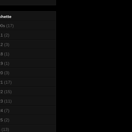
chette
00s
(17)
11
(2)
12
(3)
18
(1)
19
(1)
20
(3)
21
(17)
22
(15)
23
(11)
24
(7)
25
(2)
s
(13)