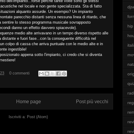
o dell'impianto...forse perchè tante volte sono gli stessi
 acustiche nel locale e non gente specializzata. Sta di fatto
djs
 situazioni alquanto assurde. Un esempio? Un impianto
for
 montate parecchio distanti senza nessuna linea di ritardo, che
ica sentire lo stesso programma musicale sovrapposto
hip
secondi danno un effetto davvero spiacevole).
requenze medio alte arrivavano in un tempo diverso rispetto alle
ho
 distante e fuori fase...con la conseguente difficoltà nel
un colpo di cassa che arriva puntuale con le medio alte e in
ita
nte ingestibile!
mo
posizionato appena sotto l'impianto, ci credo che si diventa
 mestiere!
nat
:23
0 commenti
ori
qui
rad
Home page
Post più vecchi
re
rem
Iscriviti a:
Post (Atom)
rev
rev