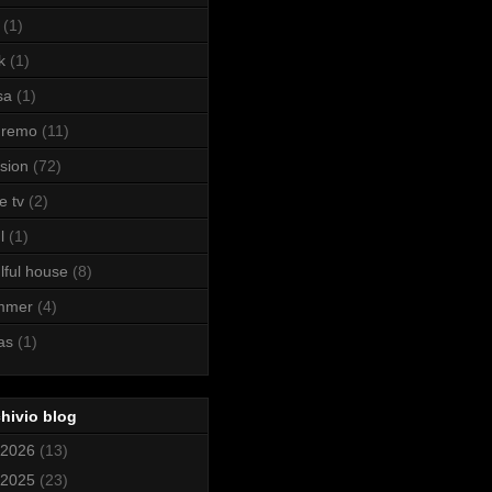
(1)
k
(1)
sa
(1)
nremo
(11)
sion
(72)
e tv
(2)
l
(1)
lful house
(8)
mmer
(4)
as
(1)
hivio blog
2026
(13)
2025
(23)