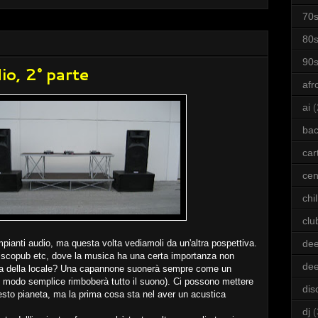
70
80
90
io, 2° parte
afr
ai
(
bac
car
cen
chil
clu
dee
pianti audio, ma questa volta vediamoli da un'altra pospettiva.
iscopub etc, dove la musica ha una certa importanza non
de
ca della locale? Una capannone suonerà sempre come un
n modo semplice rimboberà tutto il suono). Ci possono mettere
dis
uesto pianeta, ma la prima cosa sta nel aver un acustica
dj
(