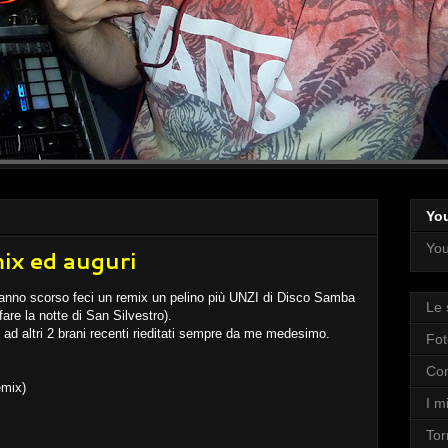
Yo
You
x ed auguri
 l'anno scorso feci un remix un pelino più UNZI di Disco Samba
Le 
fare la notte di San Silvestro).
e ad altri 2 brani recenti rieditati sempre da me medesimo.
Fot
Con
emix)
I mi
Tor