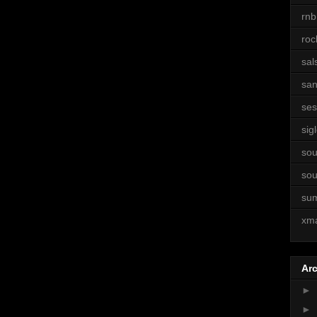
rnb
roc
sal
sa
ses
sigl
sou
sou
su
xm
Arc
►
►