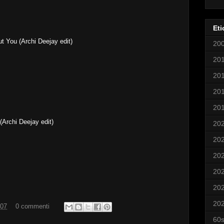
Eti
ut You (Archi Deejay edit)
20
20
20
20
20
 (Archi Deejay edit)
20
20
20
20
20
20
:07
0 commenti
60