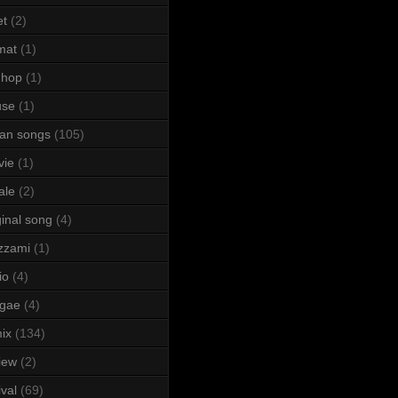
et
(2)
mat
(1)
 hop
(1)
use
(1)
lian songs
(105)
vie
(1)
ale
(2)
ginal song
(4)
zzami
(1)
io
(4)
ggae
(4)
ix
(134)
iew
(2)
ival
(69)