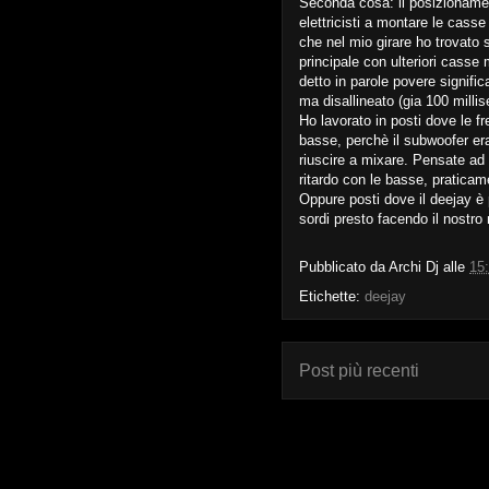
Seconda cosa: il posizionament
elettricisti a montare le casse
che nel mio girare ho trovato
principale con ulteriori casse
detto in parole povere signif
ma disallineato (gia 100 milli
Ho lavorato in posti dove le f
basse, perchè il subwoofer era
riuscire a mixare. Pensate ad 
ritardo con le basse, praticame
Oppure posti dove il deejay è 
sordi presto facendo il nostro
Pubblicato da
Archi Dj
alle
15
Etichette:
deejay
Post più recenti