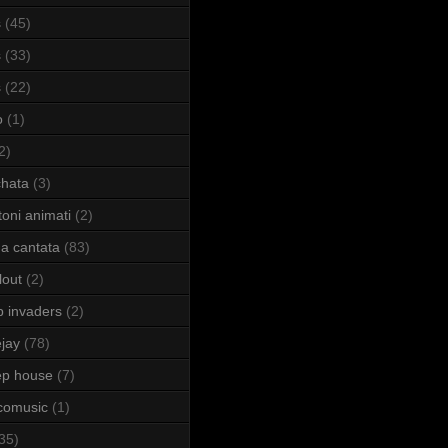
s
(45)
s
(33)
s
(22)
o
(1)
2)
hata
(3)
toni animati
(2)
a cantata
(83)
lout
(2)
b invaders
(2)
jay
(78)
ep house
(7)
comusic
(1)
35)