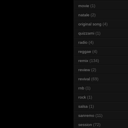
movie
(1)
natale
(2)
original song
(4)
quizzami
(1)
radio
(4)
reggae
(4)
remix
(134)
review
(2)
revival
(69)
rnb
(1)
rock
(1)
salsa
(1)
sanremo
(11)
session
(72)