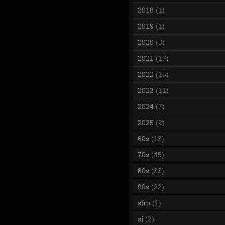
2018
(1)
2019
(1)
2020
(3)
2021
(17)
2022
(15)
2023
(11)
2024
(7)
2025
(2)
60s
(13)
70s
(45)
80s
(33)
90s
(22)
afro
(1)
ai
(2)