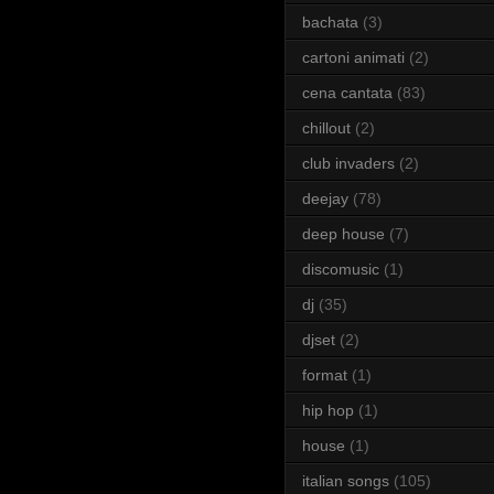
bachata
(3)
cartoni animati
(2)
cena cantata
(83)
chillout
(2)
club invaders
(2)
deejay
(78)
deep house
(7)
discomusic
(1)
dj
(35)
djset
(2)
format
(1)
hip hop
(1)
house
(1)
italian songs
(105)