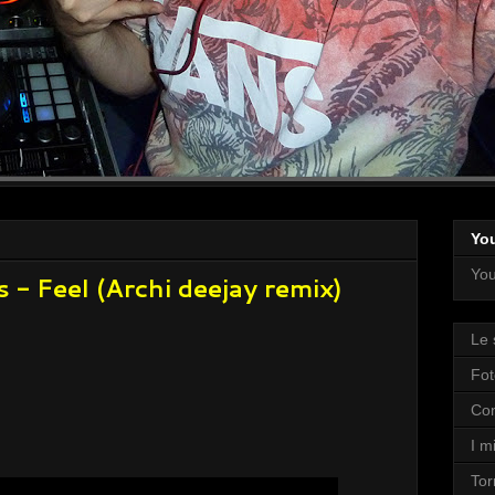
Yo
You
 - Feel (Archi deejay remix)
Le 
Fot
Con
I mi
Tor