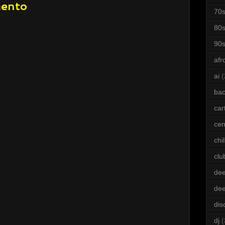
mento
70
80
90
afr
ai
(
bac
car
cen
chil
clu
dee
de
dis
dj
(