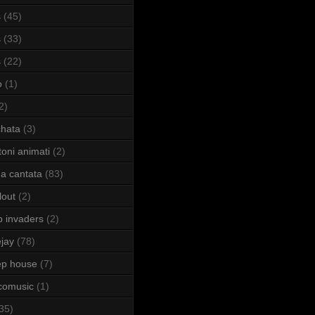
s
(45)
s
(33)
s
(22)
o
(1)
2)
hata
(3)
toni animati
(2)
a cantata
(83)
lout
(2)
b invaders
(2)
jay
(78)
ep house
(7)
comusic
(1)
35)