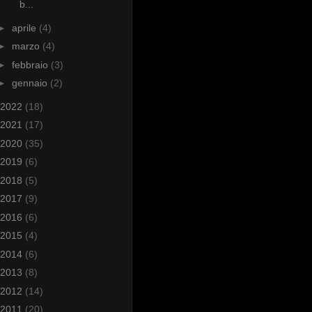
b...
►
aprile
(4)
►
marzo
(4)
►
febbraio
(3)
►
gennaio
(2)
2022
(18)
2021
(17)
2020
(35)
2019
(6)
2018
(5)
2017
(9)
2016
(6)
2015
(4)
2014
(6)
2013
(8)
2012
(14)
2011
(20)