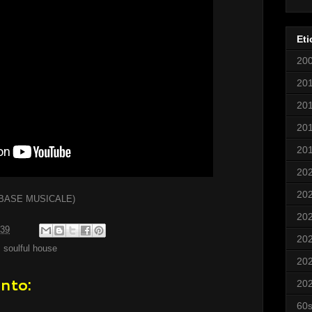
Eti
20
20
20
20
20
20
20
BASE MUSICALE)
20
:39
20
,
soulful house
20
nto:
20
60