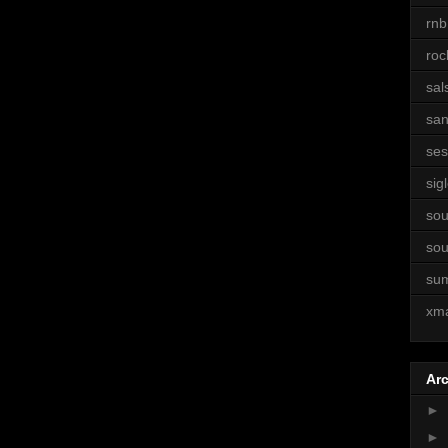
rnb
roc
sal
sa
ses
sigl
sou
sou
su
xm
Arc
►
►