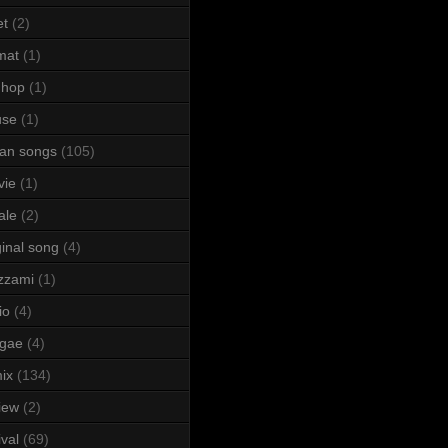
et
(2)
mat
(1)
 hop
(1)
use
(1)
lian songs
(105)
vie
(1)
ale
(2)
ginal song
(4)
zzami
(1)
io
(4)
ggae
(4)
ix
(134)
iew
(2)
ival
(69)