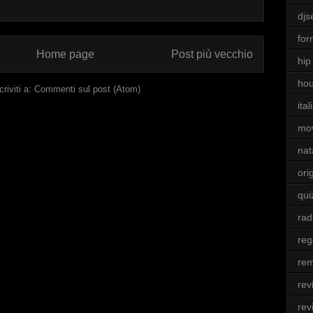
djs
for
Home page
Post più vecchio
hip
ho
criviti a:
Commenti sul post (Atom)
ita
mo
nat
ori
qui
rad
re
rem
rev
rev