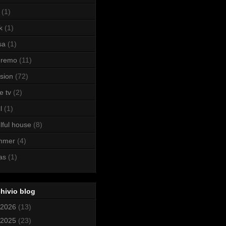
(1)
k
(1)
sa
(1)
nremo
(11)
sion
(72)
e tv
(2)
l
(1)
lful house
(8)
mmer
(4)
as
(1)
hivio blog
2026
(13)
2025
(23)