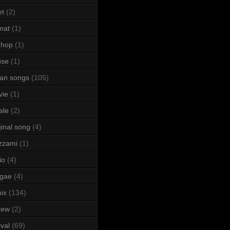
et
(2)
mat
(1)
 hop
(1)
use
(1)
lian songs
(105)
vie
(1)
ale
(2)
ginal song
(4)
zzami
(1)
io
(4)
ggae
(4)
ix
(134)
iew
(2)
ival
(69)