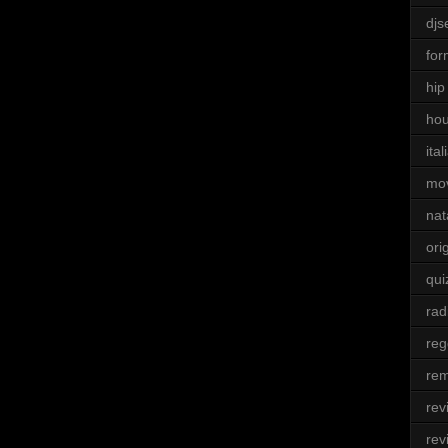
djs
for
hip
ho
ita
mo
nat
ori
qui
rad
re
rem
rev
rev