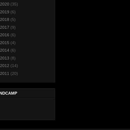
2020
(35)
2019
(6)
2018
(5)
2017
(9)
2016
(6)
2015
(4)
2014
(6)
2013
(8)
2012
(14)
2011
(20)
NDCAMP