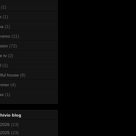
(1)
k
(1)
sa
(1)
nremo
(11)
sion
(72)
e tv
(2)
l
(1)
lful house
(8)
mmer
(4)
as
(1)
hivio blog
2026
(13)
2025
(23)