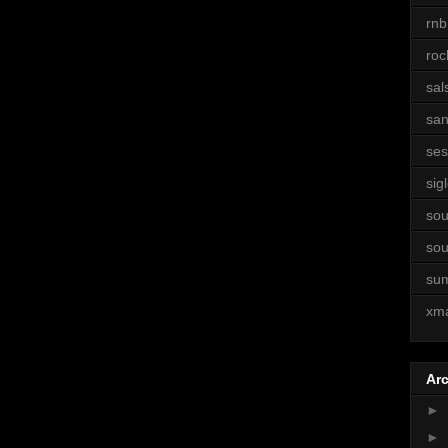
rnb
roc
sal
sa
ses
sigl
sou
sou
su
xm
Arc
►
►