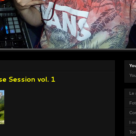
Yo
You
 Session vol. 1
Le 
Fot
Con
I mi
Tor