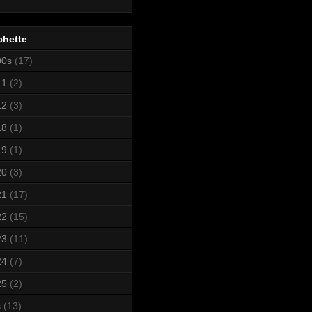
chette
00s
(17)
11
(2)
12
(3)
18
(1)
19
(1)
20
(3)
21
(17)
22
(15)
23
(11)
24
(7)
25
(2)
s
(13)