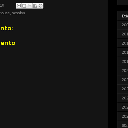
:10
 house
,
session
Eti
20
nto:
20
mento
20
20
20
20
20
20
20
20
20
60