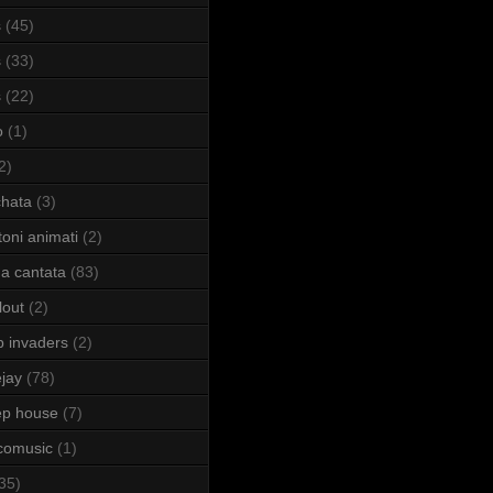
s
(45)
s
(33)
s
(22)
o
(1)
2)
hata
(3)
toni animati
(2)
a cantata
(83)
lout
(2)
b invaders
(2)
jay
(78)
ep house
(7)
comusic
(1)
35)