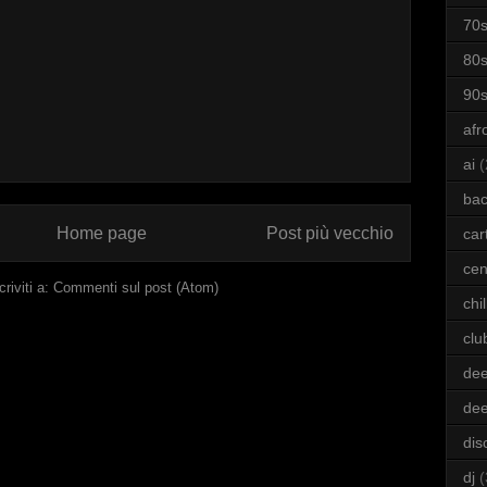
70
80
90
afr
ai
(
bac
Home page
Post più vecchio
car
cen
criviti a:
Commenti sul post (Atom)
chil
clu
dee
de
dis
dj
(