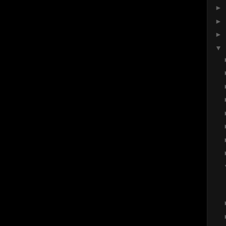
►
►
►
▼