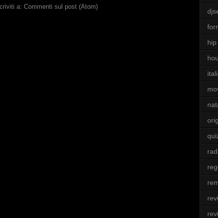
criviti a:
Commenti sul post (Atom)
djs
for
hip
ho
ita
mo
nat
ori
qui
rad
re
rem
rev
rev