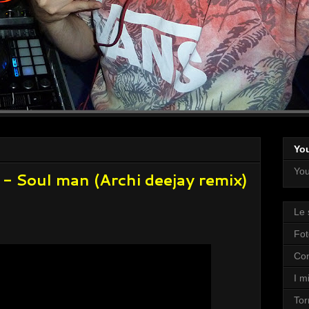
Yo
You
- Soul man (Archi deejay remix)
Le 
Fot
Con
I mi
Tor