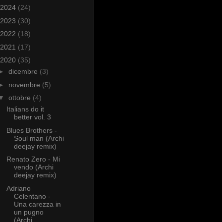
2024
(24)
2023
(30)
2022
(18)
2021
(17)
2020
(35)
►
dicembre
(3)
►
novembre
(5)
▼
ottobre
(4)
Italians do it
better vol. 3
Blues Brothers -
Soul man (Archi
deejay remix)
Renato Zero - Mi
vendo (Archi
deejay remix)
Adriano
Celentano -
Una carezza in
un pugno
(Archi...