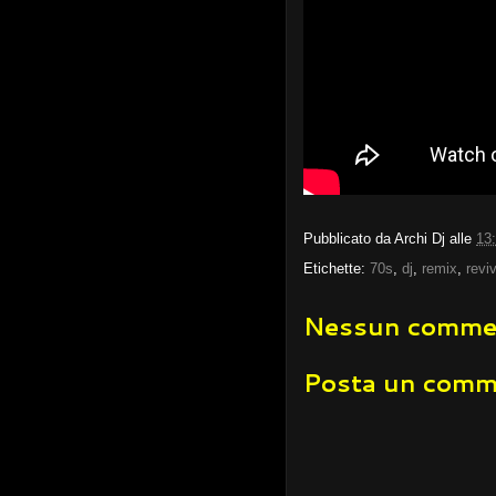
Pubblicato da
Archi Dj
alle
13
Etichette:
70s
,
dj
,
remix
,
revi
Nessun comme
Posta un com