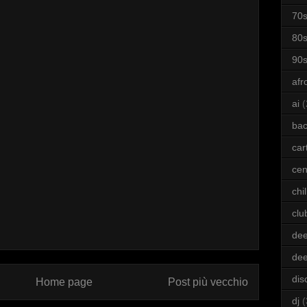
70
80
90
afr
ai
(
bac
car
cen
chil
clu
dee
de
dis
Home page
Post più vecchio
dj
(