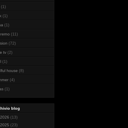
(1)
k
(1)
sa
(1)
nremo
(11)
sion
(72)
e tv
(2)
l
(1)
lful house
(8)
mmer
(4)
as
(1)
hivio blog
2026
(13)
2025
(23)