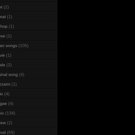
et
(2)
mat
(1)
 hop
(1)
use
(1)
lian songs
(105)
vie
(1)
ale
(2)
ginal song
(4)
zzami
(1)
io
(4)
ggae
(4)
ix
(134)
iew
(2)
ival
(69)