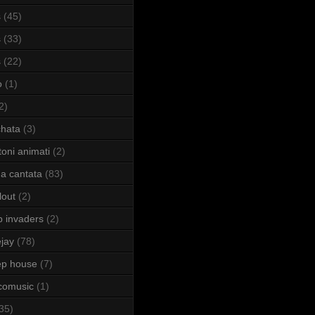
s
(45)
s
(33)
s
(22)
o
(1)
2)
hata
(3)
toni animati
(2)
a cantata
(83)
lout
(2)
b invaders
(2)
jay
(78)
ep house
(7)
comusic
(1)
35)