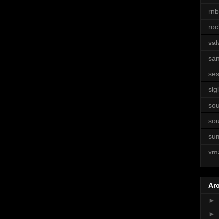
rnb
roc
sal
sa
ses
sigl
sou
sou
su
xm
Arc
►
►