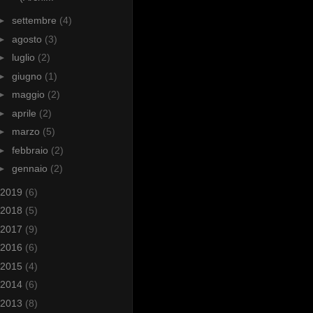
►
settembre
(4)
►
agosto
(3)
►
luglio
(2)
►
giugno
(1)
►
maggio
(2)
►
aprile
(2)
►
marzo
(5)
►
febbraio
(2)
►
gennaio
(2)
2019
(6)
2018
(5)
2017
(9)
2016
(6)
2015
(4)
2014
(6)
2013
(8)