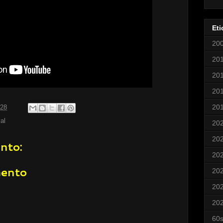
Eti
20
20
20
20
20
:28
val
20
20
nto:
20
mento
20
20
20
60