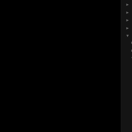
►
►
►
►
▼