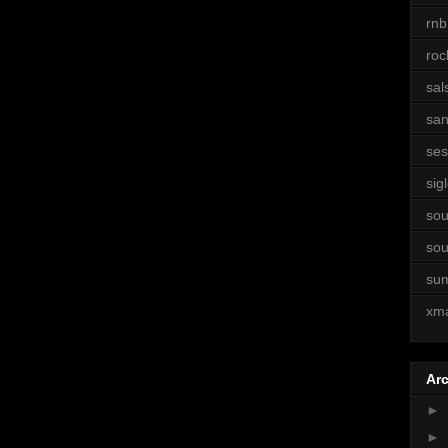
rnb
roc
sal
sa
ses
sigl
sou
sou
su
xm
Arc
►
►