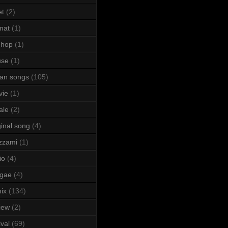
et
(2)
mat
(1)
 hop
(1)
use
(1)
lian songs
(105)
vie
(1)
ale
(2)
ginal song
(4)
zzami
(1)
io
(4)
ggae
(4)
ix
(134)
iew
(2)
ival
(69)