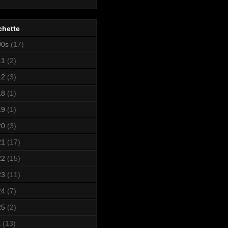
chette
00s
(17)
11
(2)
12
(3)
18
(1)
19
(1)
20
(3)
21
(17)
22
(15)
23
(11)
24
(7)
25
(2)
s
(13)