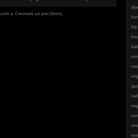
djs
criviti a:
Commenti sul post (Atom)
for
hip
ho
ita
mo
nat
ori
qui
rad
re
rem
rev
rev