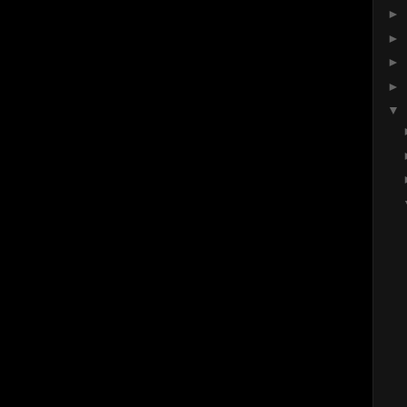
►
►
►
►
▼