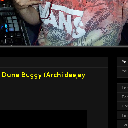
Yo
You
- Dune Buggy (Archi deejay
Le 
Fot
Con
I mi
Tor