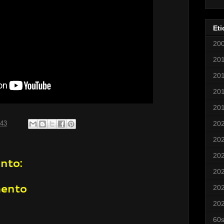
Eti
20
20
20
20
20
20
:43
20
20
nto:
20
mento
20
20
60