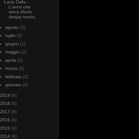
Lucio Dalla -
L'anno che
verrà (Archi
deejay remix)
►
agosto
(3)
►
luglio
(2)
►
giugno
(1)
►
maggio
(2)
►
aprile
(2)
►
marzo
(5)
►
febbraio
(2)
►
gennaio
(2)
2019
(6)
2018
(5)
2017
(9)
2016
(6)
2015
(4)
2014
(6)