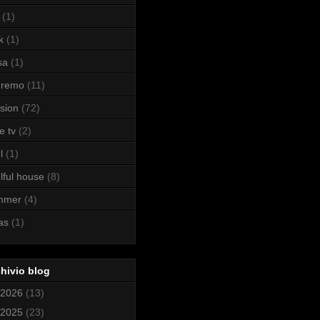
(1)
k
(1)
sa
(1)
nremo
(11)
sion
(72)
e tv
(2)
l
(1)
lful house
(8)
mmer
(4)
as
(1)
hivio blog
2026
(13)
2025
(23)