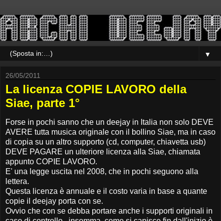
▼
26/05/2011
La licenza COPIE LAVORO della
Siae, parte 1°
Forse in pochi sanno che un deejay in Italia non solo DEVE
AVERE tutta musica originale con il bollino Siae, ma in caso
di copia su un altro supporto (cd, computer, chiavetta usb)
DEVE PAGARE un ulteriore licenza alla Siae, chiamata
appunto COPIE LAVORO.
E' una legge uscita nel 2008, che in pochi seguono alla
lettera.
Questa licenza è annuale e il costo varia in base a quante
copie il deejay porta con se.
Ovvio che con se debba portare anche i supporti originali in
caso di controllo...insomma, come si capisce fin dall'inizio è